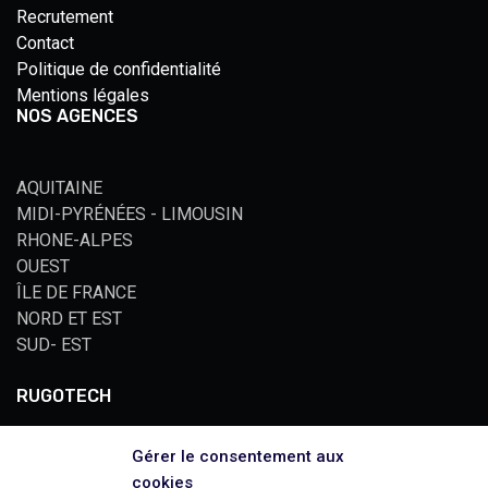
Recrutement
Contact
Politique de confidentialité
Mentions légales
NOS AGENCES
AQUITAINE
MIDI-PYRÉNÉES - LIMOUSIN
RHONE-ALPES
OUEST
ÎLE DE FRANCE
NORD ET EST
SUD- EST
RUGOTECH
Gérer le consentement aux
Spécialiste de la préparation de sol en France depuis plus
cookies
de 30 ans. Une expertise reconnue depuis 1989.